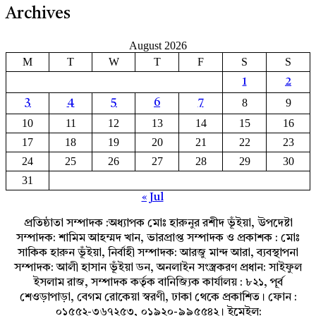
Archives
August 2026
M
T
W
T
F
S
S
1
2
8
9
3
4
5
6
7
10
11
12
13
14
15
16
17
18
19
20
21
22
23
24
25
26
27
28
29
30
31
« Jul
প্রতিষ্ঠাতা সম্পাদক :অধ্যাপক মোঃ হারুনুর রশীদ ভূঁইয়া, উপদেষ্টা
সম্পাদক: শামিম আহম্মদ খান, ভারপ্রাপ্ত সম্পাদক ও প্রকাশক : মোঃ
সাকিক হারুন ভূঁইয়া, নির্বাহী সম্পাদক: আরজু মান্দ আরা, ব্যবস্থাপনা
সম্পাদক: আলী হাসান ভূঁইয়া ডন, অনলাইন সংস্ত্রকরণ প্রধান: সাইফুল
ইসলাম রাজ, সম্পাদক কর্তৃক বানিজ্যিক কার্যালয় : ৮২১, পূর্ব
শেওড়াপাড়া, বেগম রোকেয়া স্বরণী, ঢাকা থেকে প্রকাশিত। ফোন :
০১৫৫২-৩৬৭২৫৩, ০১৯২০-৯৯৫৫৪২। ইমেইল: