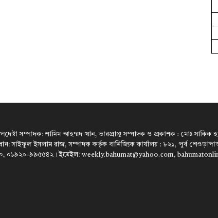
উপদেষ্টা সম্পাদক: শামিম আহম্মদ খান, ভারপ্রাপ্ত সম্পাদক ও প্রকাশক : মোঃ সাকিক হারু
রধান: সাইফুল ইসলাম রাজ, সম্পাদক কর্তৃক বানিজ্যিক কার্যালয় : ৮২১, পূর্ব শেওড়া
, ০১৯২০-৯৯৫৫৪২। ইমেইল: weekly.bahumat@yahoo.com, bahumatonl