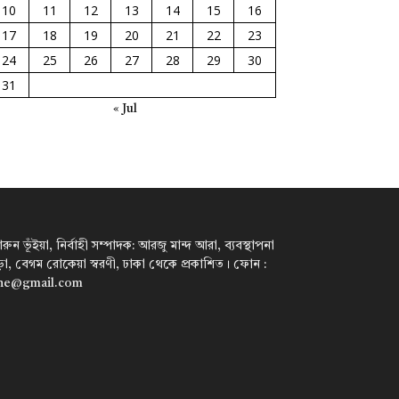
10
11
12
13
14
15
16
17
18
19
20
21
22
23
24
25
26
27
28
29
30
31
« Jul
ন ভূঁইয়া, নির্বাহী সম্পাদক: আরজু মান্দ আরা, ব্যবস্থাপনা
পাড়া, বেগম রোকেয়া স্বরণী, ঢাকা থেকে প্রকাশিত। ফোন :
ine@gmail.com