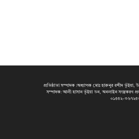
প্রতিষ্ঠাতা সম্পাদক :অধ্যাপক মোঃ হারুনুর রশীদ ভূঁইয়া, 
সম্পাদক: আলী হাসান ভূঁইয়া ডন, অনলাইন সংস্ত্রকরণ প্
০১৫৫২-৩৬৭২৫৩