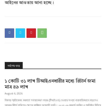
আইনের আওতায় আনা হচ্ছে।
সর্বশেষ খবর
১ কোটি ৩১ লাখ টিআইএনধারীর মধ্যে রিটার্ন জমা
মাত্র ৪৯ লাখ
August 6, 2026
নিজস্ব প্রতিবেদক: করদাতা শনাক্তকরণ নম্বর (টিআইএন) নেওয়ার সংখ্যা ধারাবাহিকভাবে বাড়লেও
আয়কর রিটার্ন দাখিলের ক্ষেত্রে কাঙ্ক্ষিত অগ্রগতি হয়নি। ২০২৫-২৬ করবর্ষে ব্যক্তি ও প্রতিষ্ঠান মিলিয়ে