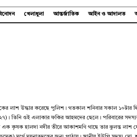
বিনোদন
খেলাধুলা
আন্তর্জাতিক
আইন ও আদালত
অ
ুবকের লাশ উদ্ধার করেছে পুলিশ। গতকাল শনিবার সকাল ১০টার দ
(২৭)। তিনি ওই এলাকার ফকির আহমদের ছেলে। পরিবারের সদস্যরা
এক কৃষক হালদা নদীর তীরে আকাশমণি গাছে তার ঝুলন্ত লাশ দে
চমেক) মর্গে ময়নাতদন্তের জন্য পাঠায়। স্থানীয় ইউপি সদস্য মো