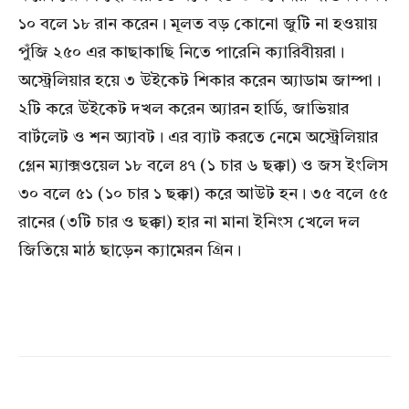
১০ বলে ১৮ রান করেন। মূলত বড় কোনো জুটি না হওয়ায়
পুঁজি ২৫০ এর কাছাকাছি নিতে পারেনি ক্যারিবীয়রা।
অস্ট্রেলিয়ার হয়ে ৩ উইকেট শিকার করেন অ্যাডাম জাম্পা।
২টি করে উইকেট দখল করেন অ্যারন হার্ডি, জাভিয়ার
বার্টলেট ও শন অ্যাবট। এর ব্যাট করতে নেমে অস্ট্রেলিয়ার
গ্লেন ম্যাক্সওয়েল ১৮ বলে ৪৭ (১ চার ৬ ছক্কা) ও জস ইংলিস
৩০ বলে ৫১ (১০ চার ১ ছক্কা) করে আউট হন। ৩৫ বলে ৫৫
রানের (৩টি চার ও ছক্কা) হার না মানা ইনিংস খেলে দল
জিতিয়ে মাঠ ছাড়েন ক্যামেরন গ্রিন।