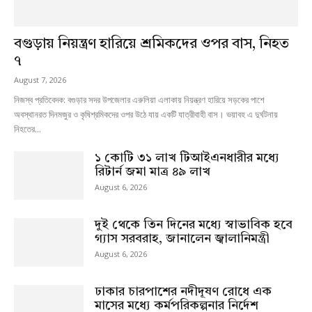
বগুড়ায় নিয়ন্ত্রণ হারিয়ে শ্রমিকদের ওপর বাস, নিহত
৭
August 7, 2026
নিজস্ব প্রতিবেদক: বগুড়ার সদর উপজেলার এরুলিয়া এলাকায় নিয়ন্ত্রণ হারিয়ে সড়কের পাশে
অবস্থানরত দিনমজুর ও কৃষিশ্রমিকদের ওপর উঠে যায় একটি যাত্রীবাহী বাস। ভয়াবহ এ দুর্ঘটনায়
নিহতের...
১ কোটি ৩১ লাখ টিআইএনধারীর মধ্যে
রিটার্ন জমা মাত্র ৪৯ লাখ
August 6, 2026
দুই থেকে তিন দিনের মধ্যে স্বাভাবিক হবে
গ্যাস সরবরাহ, জানালেন জ্বালানিমন্ত্রী
August 6, 2026
ঢাকার চারপাশের নদীদূষণ রোধে এক
মাসের মধ্যে কর্মপরিকল্পনার নির্দেশ