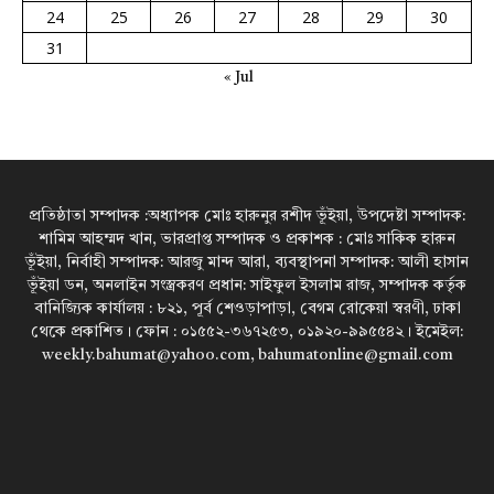
24
25
26
27
28
29
30
31
« Jul
প্রতিষ্ঠাতা সম্পাদক :অধ্যাপক মোঃ হারুনুর রশীদ ভূঁইয়া, উপদেষ্টা সম্পাদক:
শামিম আহম্মদ খান, ভারপ্রাপ্ত সম্পাদক ও প্রকাশক : মোঃ সাকিক হারুন
ভূঁইয়া, নির্বাহী সম্পাদক: আরজু মান্দ আরা, ব্যবস্থাপনা সম্পাদক: আলী হাসান
ভূঁইয়া ডন, অনলাইন সংস্ত্রকরণ প্রধান: সাইফুল ইসলাম রাজ, সম্পাদক কর্তৃক
বানিজ্যিক কার্যালয় : ৮২১, পূর্ব শেওড়াপাড়া, বেগম রোকেয়া স্বরণী, ঢাকা
থেকে প্রকাশিত। ফোন : ০১৫৫২-৩৬৭২৫৩, ০১৯২০-৯৯৫৫৪২। ইমেইল:
weekly.bahumat@yahoo.com, bahumatonline@gmail.com