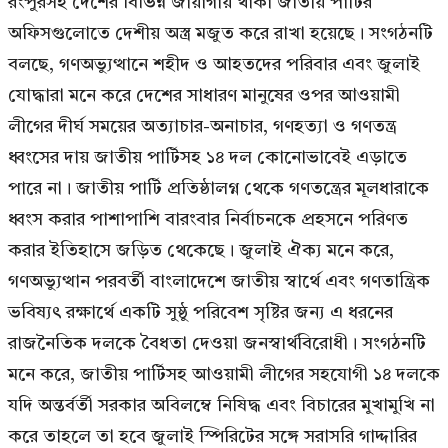
রংপুরসহ দেশের বিভিন্ন জায়াগায় থাকা জাতীয় পার্টির
অফিসগুলোতে দেশীয় অস্ত্র মজুত করে রাখা হয়েছে। সংগঠনটি
বলছে, গণঅভ্যুত্থানে শহীদ ও আহতদের পরিবার এবং জুলাই
যোদ্ধারা মনে করে দেশের সাধারণ মানুষের ওপর আওয়ামী
লীগের দীর্ঘ সময়ের অত্যাচার-অনাচার, গণহত্যা ও গণতন্ত্র
ধ্বংসের দায় জাতীয় পার্টিসহ ১৪ দল কোনোভাবেই এড়াতে
পারে না। জাতীয় পার্টি প্রতিষ্ঠালগ্ন থেকে গণতন্ত্রের মূলধারাকে
ধ্বংস করার পাশাপাশি বারংবার নির্বাচনকে প্রহসনে পরিণত
করার ইতিহাসে জড়িত থেকেছে। জুলাই ঐক্য মনে করে,
গণঅভ্যুত্থান পরবর্তী বাংলাদেশে জাতীয় স্বার্থে এবং গণতান্ত্রিক
ভবিষ্যৎ রক্ষার্থে একটি সুষ্ঠু পরিবেশ সৃষ্টির জন্য এ ধরনের
রাজনৈতিক দলকে বৈধতা দেওয়া জনস্বার্থবিরোধী। সংগঠনটি
মনে করে, জাতীয় পার্টিসহ আওয়ামী লীগের সহযোগী ১৪ দলকে
যদি অন্তর্বর্তী সরকার অবিলম্বে নিষিদ্ধ এবং বিচারের মুখামুখি না
করে তাহলে তা হবে জুলাই স্পিরিটের সঙ্গে সরাসরি গাদ্দারির