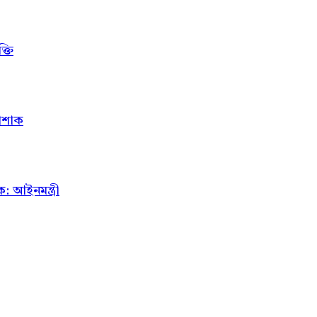
্তি
োশাক
 আইনমন্ত্রী