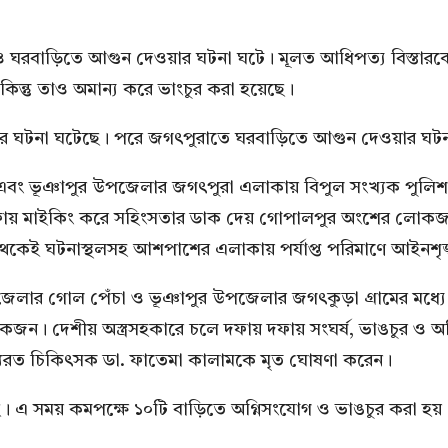
 ও ঘরবাড়িতে আগুন দেওয়ার ঘটনা ঘটে। মূলত আধিপত্য বিস্তারকে 
িন্তু তাও অমান্য করে ভাংচুর করা হয়েছে।
র ঘটনা ঘটেছে। পরে জগৎপুরাতে ঘরবাড়িতে আগুন দেওয়ার ঘটন
এবং ভূঞাপুর উপজেলার জগৎপুরা এলাকায় বিপুল সংখ্যক পুলিশ স
দফায় মাইকিং করে সহিংসতার ডাক দেয় গোপালপুর অংশের লোকজন
 থেকেই ঘটনাস্থলসহ আশপাশের এলাকায় পর্যাপ্ত পরিমাণে আইনশৃঙ
েলার গোল পেঁচা ও ভূঞাপুর উপজেলার জগৎকুড়া গ্রামের মধ্যে
োকজন। দেশীয় অস্ত্রসহকারে চলে দফায় দফায় সংঘর্ষ, ভাঙচুর ও 
্যরত চিকিৎসক ডা. ফাতেমা কালামকে মৃত ঘোষণা করেন।
ে। এ সময় কমপক্ষে ১০টি বাড়িতে অগ্নিসংযোগ ও ভাঙচুর করা হয়