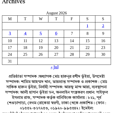
Archives
August 2026
M
T
W
T
F
S
S
1
2
7
8
9
3
4
5
6
10
11
12
13
14
15
16
17
18
19
20
21
22
23
24
25
26
27
28
29
30
31
« Jul
প্রতিষ্ঠাতা সম্পাদক :অধ্যাপক মোঃ হারুনুর রশীদ ভূঁইয়া, উপদেষ্টা
সম্পাদক: শামিম আহম্মদ খান, ভারপ্রাপ্ত সম্পাদক ও প্রকাশক : মোঃ
সাকিক হারুন ভূঁইয়া, নির্বাহী সম্পাদক: আরজু মান্দ আরা, ব্যবস্থাপনা
সম্পাদক: আলী হাসান ভূঁইয়া ডন, অনলাইন সংস্ত্রকরণ প্রধান: সাইফুল
ইসলাম রাজ, সম্পাদক কর্তৃক বানিজ্যিক কার্যালয় : ৮২১, পূর্ব
শেওড়াপাড়া, বেগম রোকেয়া স্বরণী, ঢাকা থেকে প্রকাশিত। ফোন :
০১৫৫২-৩৬৭২৫৩, ০১৯২০-৯৯৫৫৪২। ইমেইল: