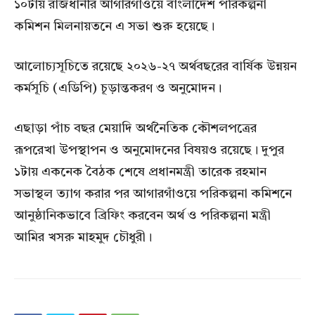
১০টায় রাজধানীর আগারগাঁওয়ে বাংলাদেশ পরিকল্পনা
কমিশন মিলনায়তনে এ সভা শুরু হয়েছে।
আলোচ্যসূচিতে রয়েছে ২০২৬-২৭ অর্থবছরের বার্ষিক উন্নয়ন
কর্মসূচি (এডিপি) চূড়ান্তকরণ ও অনুমোদন।
এছাড়া পাঁচ বছর মেয়াদি অর্থনৈতিক কৌশলপত্রের
রূপরেখা উপস্থাপন ও অনুমোদনের বিষয়ও রয়েছে। দুপুর
১টায় একনেক বৈঠক শেষে প্রধানমন্ত্রী তারেক রহমান
সভাস্থল ত্যাগ করার পর আগারগাঁওয়ে পরিকল্পনা কমিশনে
আনুষ্ঠানিকভাবে ব্রিফিং করবেন অর্থ ও পরিকল্পনা মন্ত্রী
আমির খসরু মাহমুদ চৌধুরী।