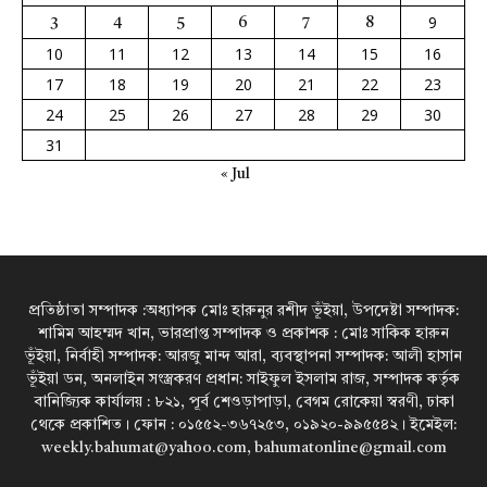
9
3
4
5
6
7
8
10
11
12
13
14
15
16
17
18
19
20
21
22
23
24
25
26
27
28
29
30
31
« Jul
প্রতিষ্ঠাতা সম্পাদক :অধ্যাপক মোঃ হারুনুর রশীদ ভূঁইয়া, উপদেষ্টা সম্পাদক:
শামিম আহম্মদ খান, ভারপ্রাপ্ত সম্পাদক ও প্রকাশক : মোঃ সাকিক হারুন
ভূঁইয়া, নির্বাহী সম্পাদক: আরজু মান্দ আরা, ব্যবস্থাপনা সম্পাদক: আলী হাসান
ভূঁইয়া ডন, অনলাইন সংস্ত্রকরণ প্রধান: সাইফুল ইসলাম রাজ, সম্পাদক কর্তৃক
বানিজ্যিক কার্যালয় : ৮২১, পূর্ব শেওড়াপাড়া, বেগম রোকেয়া স্বরণী, ঢাকা
থেকে প্রকাশিত। ফোন : ০১৫৫২-৩৬৭২৫৩, ০১৯২০-৯৯৫৫৪২। ইমেইল:
weekly.bahumat@yahoo.com, bahumatonline@gmail.com