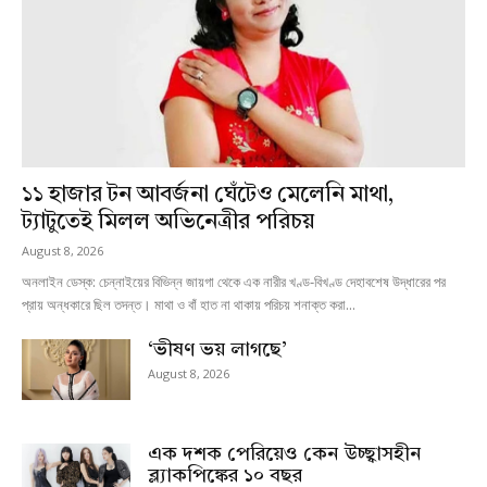
১১ হাজার টন আবর্জনা ঘেঁটেও মেলেনি মাথা,
ট্যাটুতেই মিলল অভিনেত্রীর পরিচয়
August 8, 2026
অনলাইন ডেস্ক: চেন্নাইয়ের বিভিন্ন জায়গা থেকে এক নারীর খণ্ড-বিখণ্ড দেহাবশেষ উদ্ধারের পর
প্রায় অন্ধকারে ছিল তদন্ত। মাথা ও বাঁ হাত না থাকায় পরিচয় শনাক্ত করা...
‘ভীষণ ভয় লাগছে’
August 8, 2026
এক দশক পেরিয়েও কেন উচ্ছ্বাসহীন
ব্ল্যাকপিঙ্কের ১০ বছর