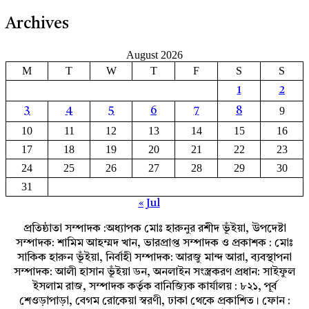
Archives
August 2026
M
T
W
T
F
S
S
1
2
9
3
4
5
6
7
8
10
11
12
13
14
15
16
17
18
19
20
21
22
23
24
25
26
27
28
29
30
31
« Jul
প্রতিষ্ঠাতা সম্পাদক :অধ্যাপক মোঃ হারুনুর রশীদ ভূঁইয়া, উপদেষ্টা
সম্পাদক: শামিম আহম্মদ খান, ভারপ্রাপ্ত সম্পাদক ও প্রকাশক : মোঃ
সাকিক হারুন ভূঁইয়া, নির্বাহী সম্পাদক: আরজু মান্দ আরা, ব্যবস্থাপনা
সম্পাদক: আলী হাসান ভূঁইয়া ডন, অনলাইন সংস্ত্রকরণ প্রধান: সাইফুল
ইসলাম রাজ, সম্পাদক কর্তৃক বানিজ্যিক কার্যালয় : ৮২১, পূর্ব
শেওড়াপাড়া, বেগম রোকেয়া স্বরণী, ঢাকা থেকে প্রকাশিত। ফোন :