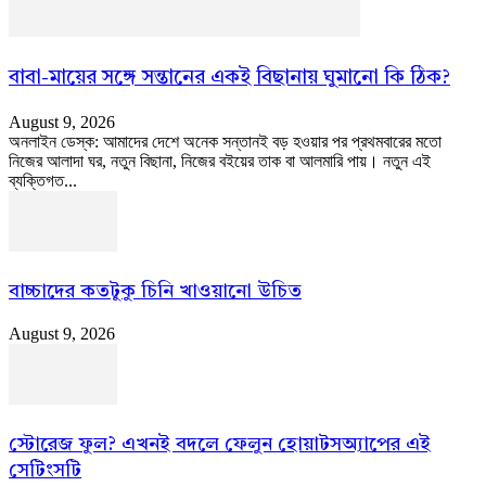
বাবা-মায়ের সঙ্গে সন্তানের একই বিছানায় ঘুমানো কি ঠিক?
August 9, 2026
অনলাইন ডেস্ক: আমাদের দেশে অনেক সন্তানই বড় হওয়ার পর প্রথমবারের মতো
নিজের আলাদা ঘর, নতুন বিছানা, নিজের বইয়ের তাক বা আলমারি পায়। নতুন এই
ব্যক্তিগত...
বাচ্চাদের কতটুকু চিনি খাওয়ানো উচিত
August 9, 2026
স্টোরেজ ফুল? এখনই বদলে ফেলুন হোয়াটসঅ্যাপের এই
সেটিংসটি