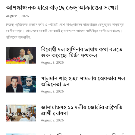
আশঙ্কাজনক হারে বাড়ছে ডেঙ্গু আক্রান্তের সংখ্যা
August 9, 2026
নিজস্ব প্রতিবেদক: চলমান বর্ষার এ পর্যায়েই দেশে আশঙ্কাজনক হারে বাড়ছে ডেঙ্গু জ্বরে আক্রান্ত
রোগীর সংখ্যা। তার জেরে সরকারি-বেসরকারি হাসপাতালগুলোতেও অতিরিক্ত রোগীর চাপ বাড়ছে।
ইতিমধ্যে রাজধানীর...
বিরোধী দল হাসিনার ভাষায় কথা বলতে
শুরু করেছে: মির্জা ফখরুল
August 9, 2026
সালমান শাহ হত্যা মামলায় গ্রেফতার খল
অভিনেতা ডন
August 9, 2026
জামায়াতসহ ১১ দলীয় জোটের রাষ্ট্রপতি
প্রার্থী ঘোষণা
August 9, 2026