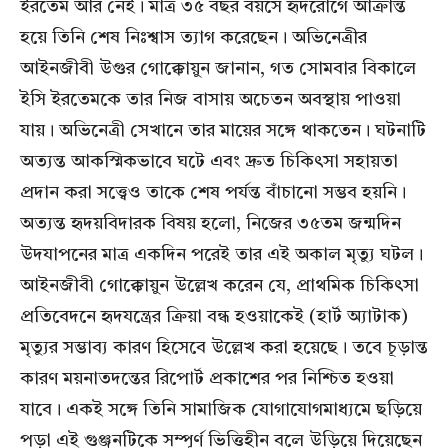
ইরতেম আর নেই। মাত্র ৩৫ বছর বয়সে হৃদরোগে আক্রান্ত
হয়ে তিনি শেষ নিঃশ্বাস ত্যাগ করেছেন। অভিনেত্রীর
আইনজীবী উগুর গোক্কোয়ুন জানান, গত সোমবার বিকালে
ইসি ইরতেমকে তার নিজ বাসায় অচেতন অবস্থায় পাওয়া
যায়। অভিনেত্রী সেখানে তার মায়ের সঙ্গে থাকতেন। ঘটনাটি
অত্যন্ত আকস্মিকভাবে ঘটে এবং দ্রুত চিকিৎসা সহায়তা
প্রদান করা সত্ত্বেও তাকে শেষ পর্যন্ত বাঁচানো সম্ভব হয়নি।
অত্যন্ত হৃদয়বিদারক বিষয় হলো, নিজের ৩৫তম জন্মদিন
উদযাপনের মাত্র একদিন পরেই তার এই অকাল মৃত্যু ঘটল।
আইনজীবী গোক্কোয়ুন উল্লেখ করেন যে, প্রাথমিক চিকিৎসা
প্রতিবেদনে হৃদযন্ত্রের ক্রিয়া বন্ধ হওয়াকেই (হার্ট অ্যাটাক)
মৃত্যুর সম্ভাব্য কারণ হিসেবে উল্লেখ করা হয়েছে। তবে চূড়ান্ত
কারণ ময়নাতদন্তের রিপোর্ট প্রকাশের পর নিশ্চিত হওয়া
যাবে। একই সঙ্গে তিনি সামাজিক যোগাযোগমাধ্যমে ছড়িয়ে
পড়া এই গুঞ্জনটিকে সম্পূর্ণ ভিত্তিহীন বলে উড়িয়ে দিয়েছেন