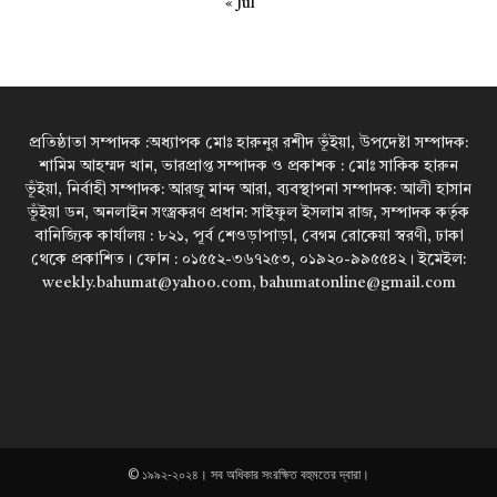
« Jul
প্রতিষ্ঠাতা সম্পাদক :অধ্যাপক মোঃ হারুনুর রশীদ ভূঁইয়া, উপদেষ্টা সম্পাদক:
শামিম আহম্মদ খান, ভারপ্রাপ্ত সম্পাদক ও প্রকাশক : মোঃ সাকিক হারুন
ভূঁইয়া, নির্বাহী সম্পাদক: আরজু মান্দ আরা, ব্যবস্থাপনা সম্পাদক: আলী হাসান
ভূঁইয়া ডন, অনলাইন সংস্ত্রকরণ প্রধান: সাইফুল ইসলাম রাজ, সম্পাদক কর্তৃক
বানিজ্যিক কার্যালয় : ৮২১, পূর্ব শেওড়াপাড়া, বেগম রোকেয়া স্বরণী, ঢাকা
থেকে প্রকাশিত। ফোন : ০১৫৫২-৩৬৭২৫৩, ০১৯২০-৯৯৫৫৪২। ইমেইল:
weekly.bahumat@yahoo.com, bahumatonline@gmail.com
© ১৯৯২-২০২৪। সব অধিকার সংরক্ষিত বহুমতের দ্বারা।