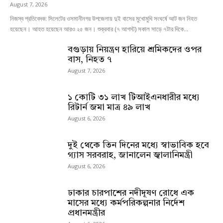
August 7, 2026
নিজস্ব প্রতিবেদক: সিলেটের ওসমানীনগর উপজেলায় দুই বাসের মুখোমুখি সংঘর্ষে আট জন নিহত
হয়েছেন। আহত হয়েছেন আরও ২৫ জন। শুক্রবার (৭ আগস্ট) সকাল সাড়ে ৭টার দিকে...
বগুড়ায় নিয়ন্ত্রণ হারিয়ে শ্রমিকদের ওপর
বাস, নিহত ৭
August 7, 2026
১ কোটি ৩১ লাখ টিআইএনধারীর মধ্যে
রিটার্ন জমা মাত্র ৪৯ লাখ
August 6, 2026
দুই থেকে তিন দিনের মধ্যে স্বাভাবিক হবে
গ্যাস সরবরাহ, জানালেন জ্বালানিমন্ত্রী
August 6, 2026
ঢাকার চারপাশের নদীদূষণ রোধে এক
মাসের মধ্যে কর্মপরিকল্পনার নির্দেশ
প্রধানমন্ত্রীর