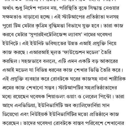
অর্থাৎ শুধু নির্দেশ পালন নয়, পরিস্থিতি বুঝে সিদ্ধান্ত নেওয়ার
সক্ষমতাও বাড়ানো হচ্ছে। এই স্টার্টআপের প্রতিষ্ঠাতা দলসহ
পুরো টিম মেটার কৃত্রিম বুদ্ধিমত্তা বিভাগে যুক্ত হবে। তারা কাজ
করবে মেটার ‘সুপারইনটেলিজেন্স ল্যাবস’ নামের গবেষণা
ইউনিটে। এই ইউনিট ভবিষ্যতের উন্নত এআই প্রযুক্তি নিয়ে
কাজ করছে। এআরআই মূলত ‘ফাউন্ডেশন মডেল’ তৈরি
করছিল। সহজভাবে বললে, এটি এমন একটি বড় আকারের
এআই মডেল যা বিভিন্ন ধরনের কাজ শেখার ভিত্তি তৈরি করে।
এই প্রযুক্তি ব্যবহার করে রোবটকে ঘরের কাজসহ নানা শারীরিক
শ্রমের কাজ শেখানো সম্ভব। স্টার্টআপটির সহপ্রতিষ্ঠাতাদের
মধ্যে রয়েছেন গবেষক শিয়াওলং ওয়াং ও লেরেল পিন্টো। তারা
আগে এনভিডিয়া, ইউনিভার্সিটি অব ক্যালিফোর্নিয়া সান
ডিয়েগো এবং নিউইয়র্ক ইউনিভার্সিটির মতো প্রতিষ্ঠানে কাজ
করেছেন। তাদের গবেষণা রোবটকে বাস্তব পরিবেশে শেখানোর