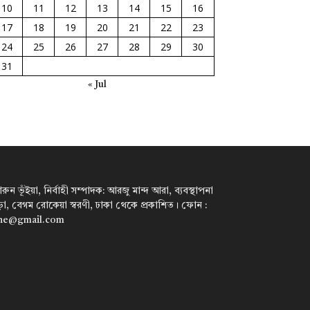
10
11
12
13
14
15
16
17
18
19
20
21
22
23
24
25
26
27
28
29
30
31
« Jul
ন ভূঁইয়া, নির্বাহী সম্পাদক: আরজু মান্দ আরা, ব্যবস্থাপনা
পাড়া, বেগম রোকেয়া স্বরণী, ঢাকা থেকে প্রকাশিত। ফোন :
ine@gmail.com