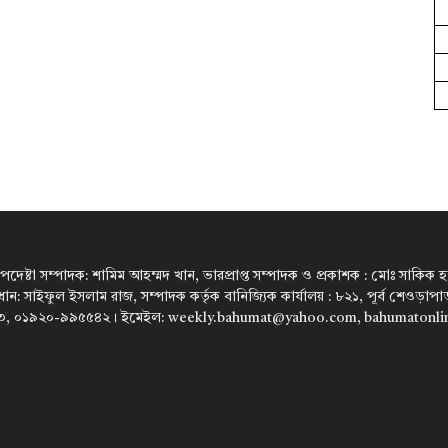
উপদেষ্টা সম্পাদক: শামিম আহম্মদ খান, ভারপ্রাপ্ত সম্পাদক ও প্রকাশক : মোঃ সাকিক হারু
রধান: সাইফুল ইসলাম রাজ, সম্পাদক কর্তৃক বানিজ্যিক কার্যালয় : ৮২১, পূর্ব শেওড়া
, ০১৯২০-৯৯৫৫৪২। ইমেইল: weekly.bahumat@yahoo.com, bahumatonl