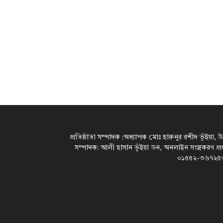
প্রতিষ্ঠাতা সম্পাদক :অধ্যাপক মোঃ হারুনুর রশীদ ভূঁইয়া, 
সম্পাদক: আলী হাসান ভূঁইয়া ডন, অনলাইন সংস্ত্রকরণ প্
০১৫৫২-৩৬৭২৫৩