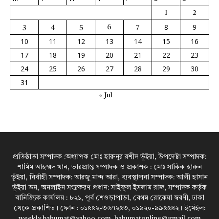
1
2
8
9
3
4
5
6
7
10
11
12
13
14
15
16
17
18
19
20
21
22
23
24
25
26
27
28
29
30
31
« Jul
প্রতিষ্ঠাতা সম্পাদক :অধ্যাপক মোঃ হারুনুর রশীদ ভূঁইয়া, উপদেষ্টা সম্পাদক:
শামিম আহম্মদ খান, ভারপ্রাপ্ত সম্পাদক ও প্রকাশক : মোঃ সাকিক হারুন
ভূঁইয়া, নির্বাহী সম্পাদক: আরজু মান্দ আরা, ব্যবস্থাপনা সম্পাদক: আলী হাসান
ভূঁইয়া ডন, অনলাইন সংস্ত্রকরণ প্রধান: সাইফুল ইসলাম রাজ, সম্পাদক কর্তৃক
বানিজ্যিক কার্যালয় : ৮২১, পূর্ব শেওড়াপাড়া, বেগম রোকেয়া স্বরণী, ঢাকা
থেকে প্রকাশিত। ফোন : ০১৫৫২-৩৬৭২৫৩, ০১৯২০-৯৯৫৫৪২। ইমেইল:
weekly.bahumat@yahoo.com, bahumatonline@gmail.com