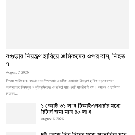
বগুড়ায় নিয়ন্ত্রণ হারিয়ে শ্রমিকদের ওপর বাস, নিহত
৭
August 7, 2026
নিজস্ব প্রতিবেদক: বগুড়ার সদর উপজেলার এরুলিয়া এলাকায় নিয়ন্ত্রণ হারিয়ে সড়কের পাশে
অবস্থানরত দিনমজুর ও কৃষিশ্রমিকদের ওপর উঠে যায় একটি যাত্রীবাহী বাস। ভয়াবহ এ দুর্ঘটনায়
নিহতের...
১ কোটি ৩১ লাখ টিআইএনধারীর মধ্যে
রিটার্ন জমা মাত্র ৪৯ লাখ
August 6, 2026
দুই থেকে তিন দিনের মধ্যে স্বাভাবিক হবে