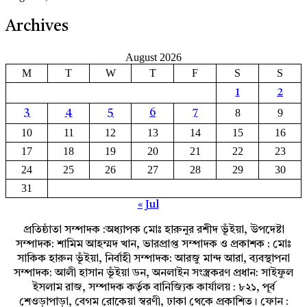
Archives
August 2026
M
T
W
T
F
S
S
1
2
8
9
3
4
5
6
7
10
11
12
13
14
15
16
17
18
19
20
21
22
23
24
25
26
27
28
29
30
31
« Jul
প্রতিষ্ঠাতা সম্পাদক :অধ্যাপক মোঃ হারুনুর রশীদ ভূঁইয়া, উপদেষ্টা
সম্পাদক: শামিম আহম্মদ খান, ভারপ্রাপ্ত সম্পাদক ও প্রকাশক : মোঃ
সাকিক হারুন ভূঁইয়া, নির্বাহী সম্পাদক: আরজু মান্দ আরা, ব্যবস্থাপনা
সম্পাদক: আলী হাসান ভূঁইয়া ডন, অনলাইন সংস্ত্রকরণ প্রধান: সাইফুল
ইসলাম রাজ, সম্পাদক কর্তৃক বানিজ্যিক কার্যালয় : ৮২১, পূর্ব
শেওড়াপাড়া, বেগম রোকেয়া স্বরণী, ঢাকা থেকে প্রকাশিত। ফোন :