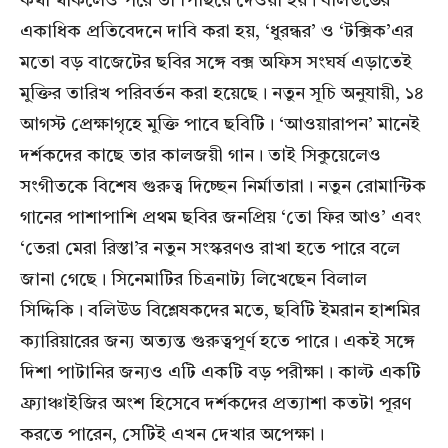
কথা থাকলেও পরে তা পিছিয়ে দেওয়া হয়। বলিউডের
একাধিক প্রতিবেদনে দাবি করা হয়, ‘ধুরন্ধর’ ও ‘টক্সিক’এর
মতো বড় বাজেটের ছবির সঙ্গে বক্স অফিস সংঘর্ষ এড়াতেই
মুক্তির তারিখ পরিবর্তন করা হয়েছে। নতুন সূচি অনুযায়ী, ১৪
আগস্ট প্রেক্ষাগৃহে মুক্তি পাবে ছবিটি। ‘আওয়ারাপন’ মানেই
দর্শকদের কাছে তার কালজয়ী গান। তাই সিকুয়েলেও
সংগীতকে বিশেষ গুরুত্ব দিচ্ছেন নির্মাতারা। নতুন রোমান্টিক
গানের পাশাপাশি প্রথম ছবির জনপ্রিয় ‘তো ফির আও’ এবং
‘তেরা মেরা রিস্তা’র নতুন সংস্করণও রাখা হতে পারে বলে
জানা গেছে। সিনেমাটির চিত্রনাট্য লিখেছেন বিলাল
সিদ্দিকি। বলিউড বিশ্লেষকদের মতে, ছবিটি ইমরান হাশমির
ক্যারিয়ারের জন্য অত্যন্ত গুরুত্বপূর্ণ হতে পারে। একই সঙ্গে
দিশা পাটানির জন্যও এটি একটি বড় পরীক্ষা। কাল্ট একটি
ফ্র্যাঞ্চাইজির অংশ হিসেবে দর্শকদের প্রত্যাশা কতটা পূরণ
করতে পারেন, সেটিই এখন দেখার অপেক্ষা।