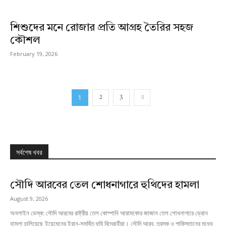
শিশুদের মনে রোজার প্রতি আগ্রহ তৈরির সহজ
কৌশল
February 19, 2026
1
2
3
সর্বশেষ খবর
সৌদি আরবের তেল শোধনাগারে হুথিদের হামলা
August 9, 2026
অনলাইন ডেস্ক: সৌদি আরবের রাষ্ট্রীয় তেল কোম্পানি আরামকোর জাজান তেল শোধনাগারে ড্রোন
হামলা চালিয়েছে ইয়েমেনের ইরান-সমর্থিত হুথি বিদ্রোহীরা। সৌদি আরব, তুরস্ক ও পাকিস্তানের মধ্যে