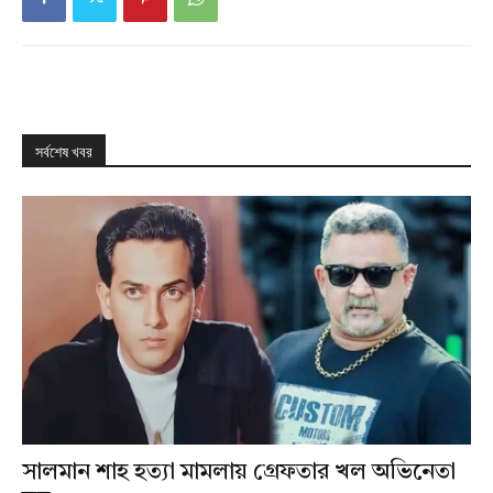
সর্বশেষ খবর
সালমান শাহ হত্যা মামলায় গ্রেফতার খল অভিনেতা