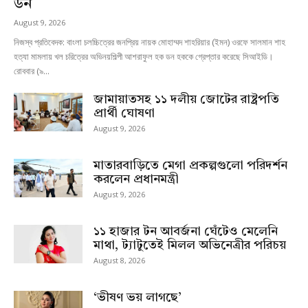
ডন
August 9, 2026
নিজস্ব প্রতিবেদক: বাংলা চলচ্চিত্রের জনপ্রিয় নায়ক মোহাম্মদ শাহরিয়ার (ইমন) ওরফে সালমান শাহ
হত্যা মামলায় খল চরিত্রের অভিনয়শিল্পী আশরাফুল হক ডন হককে গ্রেপ্তার করেছে সিআইডি।
রোববার (৯...
জামায়াতসহ ১১ দলীয় জোটের রাষ্ট্রপতি
প্রার্থী ঘোষণা
August 9, 2026
মাতারবাড়িতে মেগা প্রকল্পগুলো পরিদর্শন
করলেন প্রধানমন্ত্রী
August 9, 2026
১১ হাজার টন আবর্জনা ঘেঁটেও মেলেনি
মাথা, ট্যাটুতেই মিলল অভিনেত্রীর পরিচয়
August 8, 2026
‘ভীষণ ভয় লাগছে’