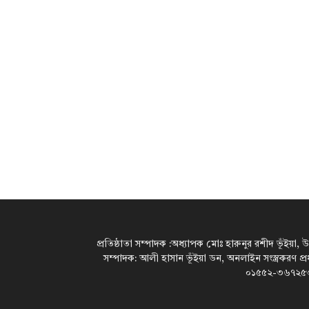
প্রতিষ্ঠাতা সম্পাদক :অধ্যাপক মোঃ হারুনুর রশীদ ভূঁইয়া, 
সম্পাদক: আলী হাসান ভূঁইয়া ডন, অনলাইন সংস্ত্রকরণ প্
০১৫৫২-৩৬৭২৫৩