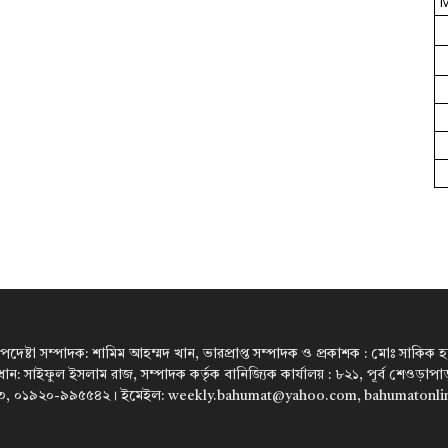
উপদেষ্টা সম্পাদক: শামিম আহম্মদ খান, ভারপ্রাপ্ত সম্পাদক ও প্রকাশক : মোঃ সাকিক হারু
রধান: সাইফুল ইসলাম রাজ, সম্পাদক কর্তৃক বানিজ্যিক কার্যালয় : ৮২১, পূর্ব শেওড়া
, ০১৯২০-৯৯৫৫৪২। ইমেইল: weekly.bahumat@yahoo.com, bahumatonl