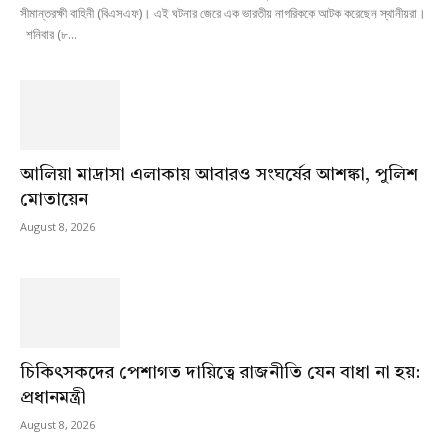
সীমান্তরক্ষী বাহিনী (বিএসএফ)। এই ঘটনার জেরে এক ভারতীয় নাগরিককে আটক করেছেন স্থানীয়রা।
শনিবার (৮...
আলিয়া মাদ্রাসা এলাকায় আবারও সংঘর্ষের আশঙ্কা, পুলিশ
মোতায়েন
August 8, 2026
চিকিৎসকদের পেশাগত দায়িত্বে রাজনীতি যেন বাধা না হয়:
প্রধানমন্ত্রী
August 8, 2026