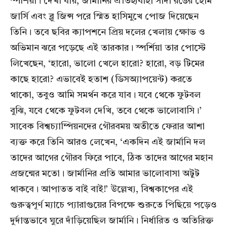
স্পর্শিয়া। দেখা যায়, জার্মানির ঐতিহ্যবাহী সাদা রঙের হোম
জার্সি এবং ব্লু জিন্স পরে স্মিত হাসিমুখে পোজ দিয়েছেন
তিনি। তবে ছবির ক্যাপশনে প্রিয় দলের খেলায় ক্ষোভ ও
অভিমান ঝরে পড়েছে এই তারকার। স্পর্শিয়া তার পোস্টে
লিখেছেন, ‘হারো, ভালো খেলে হারো? হারো, বড় টিমের
কাছে হারো? এভাবেই হতাশ (ডিসঅ্যাপয়েন্ট) করতে
থাকো, তবুও আমি সমর্থন করে যাব। যবে থেকে ফুটবল
বুঝি, যবে থেকে ফুটবল দেখি, তবে থেকে ভালোবাসি।’
সাবেক বিশ্বচ্যাম্পিয়নদের গৌরবময় অতীতে ফেরার আশা
ব্যক্ত করে তিনি আরও লেখেন, ‘একদিন এই জার্মানি দল
তাদের আগের গৌরব ফিরে পাবে, ঠিক তাদের আগের মহান
প্রজন্মের মতো। জার্মানির প্রতি আমার ভালোবাসা অটুট
থাকবে। আপাতত বাই বাই!’ উল্লেখ্য, বিশ্বকাপের এই
গুরুত্বপূর্ণ ম্যাচে প্যারাগুয়ের বিপক্ষে শুরুতে পিছিয়ে পড়েও
দুর্দান্তভাবে ঘুরে দাঁড়িয়েছিল জার্মানি। নির্ধারিত ও অতিরিক্ত