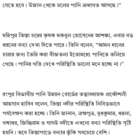
যেতে হবে। উজান থেকে ঢলের পানি ক্রমাগত আসছে।”
মহিপুর তিস্তা চরের কৃষক মকবুল হোসেনের আশঙ্কা, এবার বড়
ধরনের বন্যা দেখা দিতে পারে। তিনি বলেন, “আমন ধানের
চারার জন্য তৈরি করা বীজতলা ইতোমধ্যে পানিতে তলিয়ে
গেছে। পানির গতি দেখে পরিস্থিতি ভালো মনে হচ্ছে না।”
রংপুর বিভাগীয় পানি উন্নয়ন বোর্ডের তত্ত্বাবধায়ক প্রকৌশলী
আহসান হাবিব বলেন, তিস্তা নদীর পরিস্থিতি নিবিড়ভাবে
পর্যবেক্ষণ করা হচ্ছে। তিনি জানান, ব্রহ্মপুত্র, দুধকুমার, ধরলা,
গঙ্গাধর, জিঞ্জিরাম ও ঘাঘট নদীতে এখনো বন্যা পরিস্থিতি সৃষ্টি
হয়নি। তবে তিস্তাপাড়ে বন্যার ঝুঁকি সবচেয়ে বেশি।