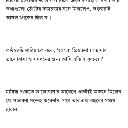
প্রিন্সের চেহারার মতো রূপ নিয়ে স্ক্রিনে উপস্থিত ছিল। তার
কথাগুলো ঠোঁটের নড়াচড়ার সঙ্গে মিললেও, কণ্ঠস্বরটি
আসল প্রিন্সের ছিল না।
কণ্ঠস্বরটি মারিয়াকে বলে, ‘হ্যালো প্রিয়তমা। তোমার
ভালোবাসা ও সমর্থনের জন্য আমি সত্যিই কৃতজ্ঞ।’
মারিয়া শুরুতে ভালোবাসার আবেগে এতটাই আচ্ছন্ন ছিলেন
যে প্রতারণা সন্দেহ করেননি, পরে তার এক বছরের সঞ্চয়
হারান।