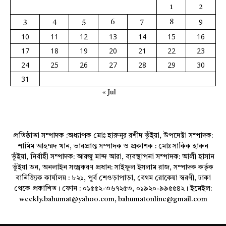
1
2
9
3
4
5
6
7
8
10
11
12
13
14
15
16
17
18
19
20
21
22
23
24
25
26
27
28
29
30
31
« Jul
প্রতিষ্ঠাতা সম্পাদক :অধ্যাপক মোঃ হারুনুর রশীদ ভূঁইয়া, উপদেষ্টা সম্পাদক:
শামিম আহম্মদ খান, ভারপ্রাপ্ত সম্পাদক ও প্রকাশক : মোঃ সাকিক হারুন
ভূঁইয়া, নির্বাহী সম্পাদক: আরজু মান্দ আরা, ব্যবস্থাপনা সম্পাদক: আলী হাসান
ভূঁইয়া ডন, অনলাইন সংস্ত্রকরণ প্রধান: সাইফুল ইসলাম রাজ, সম্পাদক কর্তৃক
বানিজ্যিক কার্যালয় : ৮২১, পূর্ব শেওড়াপাড়া, বেগম রোকেয়া স্বরণী, ঢাকা
থেকে প্রকাশিত। ফোন : ০১৫৫২-৩৬৭২৫৩, ০১৯২০-৯৯৫৫৪২। ইমেইল:
weekly.bahumat@yahoo.com, bahumatonline@gmail.com