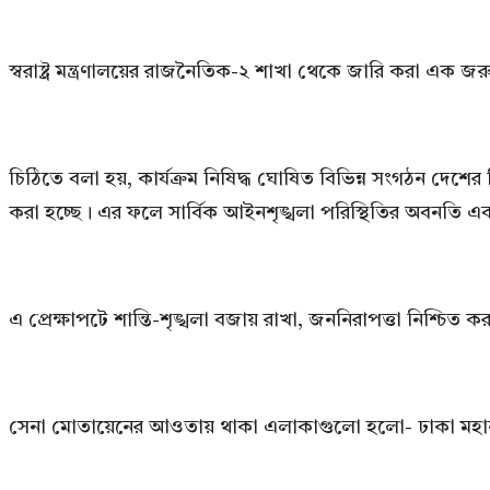
স্বরাষ্ট্র মন্ত্রণালয়ের রাজনৈতিক-২ শাখা থেকে জারি করা এ
চিঠিতে বলা হয়, কার্যক্রম নিষিদ্ধ ঘোষিত বিভিন্ন সংগঠন দেশের ব
করা হচ্ছে। এর ফলে সার্বিক আইনশৃঙ্খলা পরিস্থিতির অবনতি এব
এ প্রেক্ষাপটে শান্তি-শৃঙ্খলা বজায় রাখা, জননিরাপত্তা নিশ্চি
সেনা মোতায়েনের আওতায় থাকা এলাকাগুলো হলো- ঢাকা মহানগর,