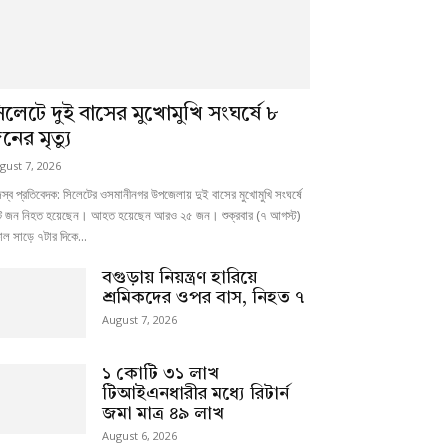
িলেটে দুই বাসের মুখোমুখি সংঘর্ষে ৮
নের মৃত্যু
gust 7, 2026
স্ব প্রতিবেদক: সিলেটের ওসমানীনগর উপজেলায় দুই বাসের মুখোমুখি সংঘর্ষে
 জন নিহত হয়েছেন। আহত হয়েছেন আরও ২৫ জন। শুক্রবার (৭ আগস্ট)
ল সাড়ে ৭টার দিকে...
বগুড়ায় নিয়ন্ত্রণ হারিয়ে
শ্রমিকদের ওপর বাস, নিহত ৭
August 7, 2026
১ কোটি ৩১ লাখ
টিআইএনধারীর মধ্যে রিটার্ন
জমা মাত্র ৪৯ লাখ
August 6, 2026