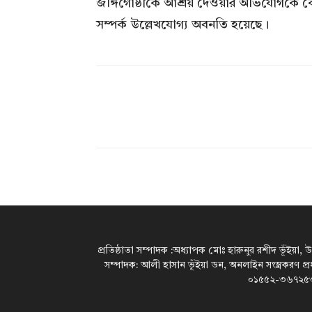
জঙ্গিগোষ্ঠীকে আশ্রয় দেওয়ার অভিযোগকে কেন
সম্পর্ক উল্লেখযোগ্য অবনতি হয়েছে।
প্রতিষ্ঠাতা সম্পাদক :অধ্যাপক মোঃ হারুনুর রশীদ ভূঁইয়া, 
সম্পাদক: আলী হাসান ভূঁইয়া ডন, অনলাইন সংস্ত্রকরণ প্
০১৫৫২-৩৬৭২৫৩