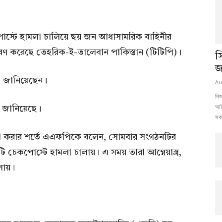
কপোস্টে হামলা চালিয়ে ছয় জন আধাসামরিক বাহিনীর
 করেছে তেহরিক-ই-তালেবান পাকিস্তান (টিটিপি)।
স
জ
্য জানিয়েছেন।
Au
নিজ
আট
র জানিয়েছে।
সকা
াশ না করার শর্তে এএফপিকে বলেন, সোমবার সংগঠনটির
কপোস্টে হামলা চালায়। এ সময় তারা আগ্নেয়াস্ত্র,
লায়।