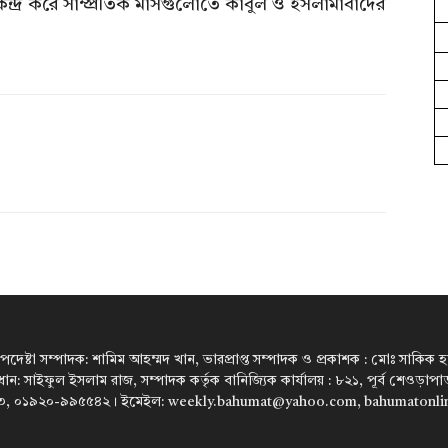
্দ্র করে সাম্প্রতিক মাসগুলোতে কাবুল ও ইসলামাবাদের
উপদেষ্টা সম্পাদক: শামিম আহম্মদ খান, ভারপ্রাপ্ত সম্পাদক ও প্রকাশক : মোঃ সাকিক হারু
রধান: সাইফুল ইসলাম রাজ, সম্পাদক কর্তৃক বানিজ্যিক কার্যালয় : ৮২১, পূর্ব শেওড়া
, ০১৯২০-৯৯৫৫৪২। ইমেইল: weekly.bahumat@yahoo.com, bahumatonl