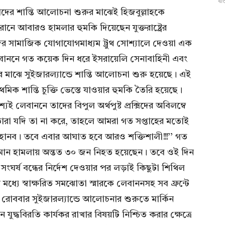
যাত
কর্তাদের শান্তি আলোচনা শুরুর মাঝেই হিজবুল্লাহকে
ইরানে আবারও হামলার হুমকি দিয়েছেন যুক্তরাষ্ট্রের
িজের সামাজিক যোগাযোগমাধ্যম ট্রুথ সোশ্যালে দেওয়া এক
েবাননে গত কয়েক দিন ধরে ইসরায়েলি সেনাবাহিনী এবং
ষের মাঝে সুইজারল্যান্ডে শান্তি আলোচনা শুরু হয়েছে। এই
মিক শান্তি চুক্তি ভেস্তে যাওয়ার হুমকি তৈরি হয়েছে।
্যই লেবাননে তাদের বিপুল অর্থপুষ্ট প্রক্সিদের অবিলম্বে
 তারা যদি তা না করে, তাহলে আমরা গত সপ্তাহের মতোই
নব। তবে এবার আঘাত হবে আরও শক্তিশালী!!!’’ গত
 বিমান হামলায় অন্তত ৩০ জন নিহত হয়েছেন। তবে ওই দিন
গে সংঘর্ষ বন্ধের নির্দেশ দেওয়ার পর লড়াই কিছুটা শিথিল
ের মধ্যে স্বাক্ষরিত সমঝোতা স্মারকে লেবাননসহ সব ফ্রন্টে
রোববার সুইজারল্যান্ডে আলোচনার শুরুতে মার্কিন
 যুদ্ধবিরতি কার্যকর রাখার বিষয়টি নিশ্চিত করার ক্ষেত্রে