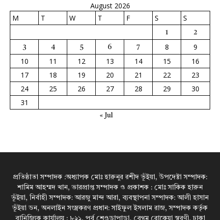
August 2026
M
T
W
T
F
S
S
1
2
8
9
3
4
5
6
7
10
11
12
13
14
15
16
17
18
19
20
21
22
23
24
25
26
27
28
29
30
31
« Jul
প্রতিষ্ঠাতা সম্পাদক :অধ্যাপক মোঃ হারুনুর রশীদ ভূঁইয়া, উপদেষ্টা সম্পাদক:
শামিম আহম্মদ খান, ভারপ্রাপ্ত সম্পাদক ও প্রকাশক : মোঃ সাকিক হারুন
ভূঁইয়া, নির্বাহী সম্পাদক: আরজু মান্দ আরা, ব্যবস্থাপনা সম্পাদক: আলী হাসান
ভূঁইয়া ডন, অনলাইন সংস্ত্রকরণ প্রধান: সাইফুল ইসলাম রাজ, সম্পাদক কর্তৃক
বানিজ্যিক কার্যালয় : ৮২১, পূর্ব শেওড়াপাড়া, বেগম রোকেয়া স্বরণী, ঢাকা