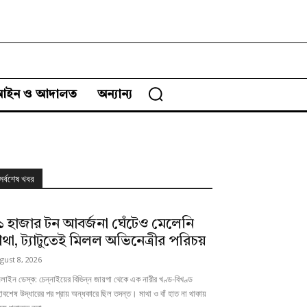
আইন ও আদালত
অন্যান্য
সর্বশেষ খবর
১ হাজার টন আবর্জনা ঘেঁটেও মেলেনি
াথা, ট্যাটুতেই মিলল অভিনেত্রীর পরিচয়
gust 8, 2026
াইন ডেস্ক: চেন্নাইয়ের বিভিন্ন জায়গা থেকে এক নারীর খণ্ড-বিখণ্ড
াবশেষ উদ্ধারের পর প্রায় অন্ধকারে ছিল তদন্ত। মাথা ও বাঁ হাত না থাকায়