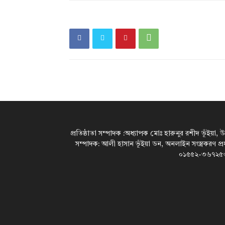
প্রতিষ্ঠাতা সম্পাদক :অধ্যাপক মোঃ হারুনুর রশীদ ভূঁইয়া, 
সম্পাদক: আলী হাসান ভূঁইয়া ডন, অনলাইন সংস্ত্রকরণ প্
০১৫৫২-৩৬৭২৫৩