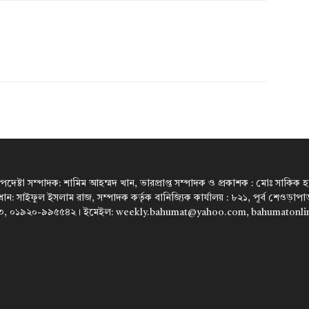
উপদেষ্টা সম্পাদক: শামিম আহম্মদ খান, ভারপ্রাপ্ত সম্পাদক ও প্রকাশক : মোঃ সাকিক হারু
রধান: সাইফুল ইসলাম রাজ, সম্পাদক কর্তৃক বানিজ্যিক কার্যালয় : ৮২১, পূর্ব শেওড়া
, ০১৯২০-৯৯৫৫৪২। ইমেইল: weekly.bahumat@yahoo.com, bahumatonl