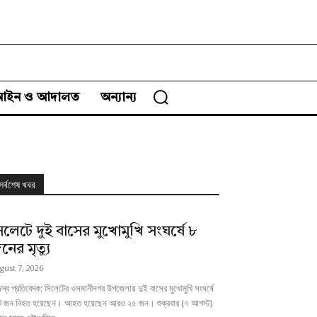
আইন ও আদালত
অন্যান্য
সর্বশেষ খবর
িলেটে দুই বাসের মুখোমুখি সংঘর্ষে ৮
নের মৃত্যু
gust 7, 2026
স্ব প্রতিবেদক: সিলেটের ওসমানীনগর উপজেলায় দুই বাসের মুখোমুখি সংঘর্ষে
 জন নিহত হয়েছেন। আহত হয়েছেন আরও ২৫ জন। শুক্রবার (৭ আগস্ট)