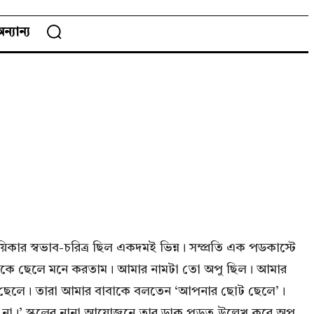
ন্যান্য
কার স্বভাব-চরিত্র ছিল একদমই ভিন্ন। সম্প্রতি এক পডকাস্টে
িজেকে ছেলে মনে করতাম। আমার নামটা তো অপু ছিল। আমার
োনো ছেলে। তারা আমার বাবাকে বলতেন ‘আপনার ছোট ছেলে’।
ম না।’ স্কুলের নানা আয়োজনে তার ডাক পড়ত উল্লেখ করে অপু