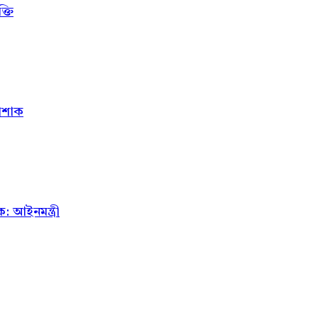
্তি
োশাক
 আইনমন্ত্রী