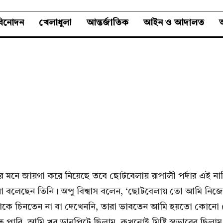
বিনোদন
খেলাধুলা
আন্তর্জাতিক
আইন ও আদালত
অ
র মনে জায়গা করে নিয়েছে তবে ছোটবেলায় রূপালী পর্দার এই নায়ি
 কথা বলেছেন তিনি। অপু বিশ্বাস বলেন, ‘ছোটবেলায় তো আমি ন
ারা আমাকে চিনতেন না বা দেখেননি, তারা ভাবতেন আমি হয়তো ক
পারি, আমি খুব ডানপিটে ছিলাম, কখনোই মিষ্টি স্বভাবের ছিলা