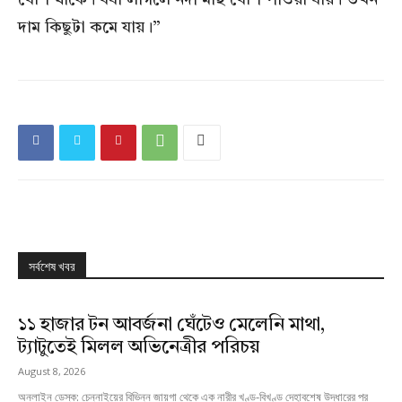
বেশি থাকে। বর্ষা লাগলে নদী মাছ বেশি পাওয়া যায়। তখন
দাম কিছুটা কমে যায়।”
সর্বশেষ খবর
১১ হাজার টন আবর্জনা ঘেঁটেও মেলেনি মাথা,
ট্যাটুতেই মিলল অভিনেত্রীর পরিচয়
August 8, 2026
অনলাইন ডেস্ক: চেন্নাইয়ের বিভিন্ন জায়গা থেকে এক নারীর খণ্ড-বিখণ্ড দেহাবশেষ উদ্ধারের পর