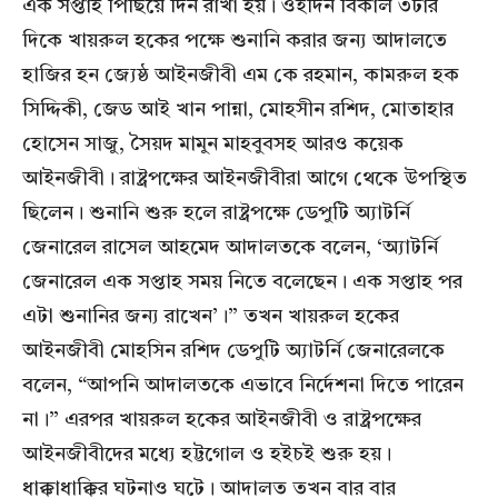
এক সপ্তাহ পিছিয়ে দিন রাখা হয়। ওইদিন বিকাল ৩টার
দিকে খায়রুল হকের পক্ষে শুনানি করার জন্য আদালতে
হাজির হন জ্যেষ্ঠ আইনজীবী এম কে রহমান, কামরুল হক
সিদ্দিকী, জেড আই খান পান্না, মোহসীন রশিদ, মোতাহার
হোসেন সাজু, সৈয়দ মামুন মাহবুবসহ আরও কয়েক
আইনজীবী। রাষ্ট্রপক্ষের আইনজীবীরা আগে থেকে উপস্থিত
ছিলেন। শুনানি শুরু হলে রাষ্ট্রপক্ষে ডেপুটি অ্যাটর্নি
জেনারেল রাসেল আহমেদ আদালতকে বলেন, ‘অ্যাটর্নি
জেনারেল এক সপ্তাহ সময় নিতে বলেছেন। এক সপ্তাহ পর
এটা শুনানির জন্য রাখেন’।” তখন খায়রুল হকের
আইনজীবী মোহসিন রশিদ ডেপুটি অ্যাটর্নি জেনারেলকে
বলেন, “আপনি আদালতকে এভাবে নির্দেশনা দিতে পারেন
না।” এরপর খায়রুল হকের আইনজীবী ও রাষ্ট্রপক্ষের
আইনজীবীদের মধ্যে হট্টগোল ও হইচই শুরু হয়।
ধাক্কাধাক্কির ঘটনাও ঘটে। আদালত তখন বার বার