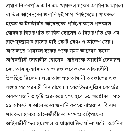
প্রধান বিচারপতি এ বি এম খায়রুল হকের জামিন ও মামলা
বাতিল আবেদনের শুনানি দুই মাস পিছিয়েছে। খায়রুল
হকের আইনজীবীর আবেদনের পরিপ্রেক্ষিতে গতকাল
রোববার বিচারপতি জাকির হোসেন ও বিচারপতি কে এম
রাশেদুজ্জামান রাজার হাই কোর্ট বেঞ্চ এ আদেশ দেয়।
আদালতে খায়রুল হকের পক্ষে সময় আবেদন করেন
আইনজীবী জাহাঙ্গীর হোসেন। রাষ্ট্রপক্ষে অ্যাটর্নি জেনারল
মো. আসাদুজ্জামানসহ আরও কয়েকজন আইনজীবী
উপস্থিত ছিলেন। পরে আদালত আগামী অবকাশের এক
সপ্তাহ পর পরবর্তী দিন রাখে। ৭ সেপ্টেম্বর সুপ্রিম কোর্টের
অবকাশজনিত ছুটি শুরু হয়ে শেষ হবে ১৬ অক্টোবর। গত
১১ আগস্ট এ আবেদনের শুনানি করতে যাওয়া এ বি এম
খায়রুল হকের আইনজীবীদের সঙ্গে ও রাষ্ট্রপক্ষের
আইনজীবীদের হট্টগোল ও ধাক্কাধাক্কির ঘটনা ঘটে। ওইদিন