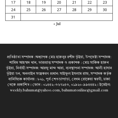
17
18
19
20
21
22
23
24
25
26
27
28
29
30
31
« Jul
প্রতিষ্ঠাতা সম্পাদক :অধ্যাপক মোঃ হারুনুর রশীদ ভূঁইয়া, উপদেষ্টা সম্পাদক:
শামিম আহম্মদ খান, ভারপ্রাপ্ত সম্পাদক ও প্রকাশক : মোঃ সাকিক হারুন
ভূঁইয়া, নির্বাহী সম্পাদক: আরজু মান্দ আরা, ব্যবস্থাপনা সম্পাদক: আলী হাসান
ভূঁইয়া ডন, অনলাইন সংস্ত্রকরণ প্রধান: সাইফুল ইসলাম রাজ, সম্পাদক কর্তৃক
বানিজ্যিক কার্যালয় : ৮২১, পূর্ব শেওড়াপাড়া, বেগম রোকেয়া স্বরণী, ঢাকা
থেকে প্রকাশিত। ফোন : ০১৫৫২-৩৬৭২৫৩, ০১৯২০-৯৯৫৫৪২। ইমেইল:
weekly.bahumat@yahoo.com, bahumatonline@gmail.com