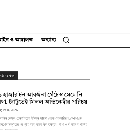
আইন ও আদালত
অন্যান্য
সর্বশেষ খবর
১ হাজার টন আবর্জনা ঘেঁটেও মেলেনি
াথা, ট্যাটুতেই মিলল অভিনেত্রীর পরিচয়
gust 8, 2026
াইন ডেস্ক: চেন্নাইয়ের বিভিন্ন জায়গা থেকে এক নারীর খণ্ড-বিখণ্ড
াবশেষ উদ্ধারের পর প্রায় অন্ধকারে ছিল তদন্ত। মাথা ও বাঁ হাত না থাকায়