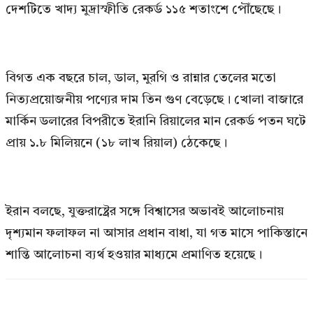
দেশটিতে খাদ্য মুদ্রাস্ফীতি রেকর্ড ১১৫ শতাংশে পৌঁছেছে।
বিগত এক বছরে চাল, ডাল, মুরগি ও রান্নার তেলের মতো
নিত্যপ্রয়োজনীয় পণ্যের দাম তিন গুণ বেড়েছে। খোলা বাজারে
মার্কিন ডলারের বিপরীতে ইরানি রিয়ালের মান রেকর্ড পতন ঘটে
প্রায় ১.৮ মিলিয়নে (১৮ লাখ রিয়াল) ঠেকেছে।
ইরান বলছে, যুক্তরাষ্ট্রের সঙ্গে বিশ্বাসের অভাবই আলোচনায়
দৃশ্যমান ফলাফল না আসার প্রধান বাধা, যা গত মাসে পাকিস্তানে
শান্তি আলোচনা ব্যর্থ হওয়ার মাধ্যমে প্রমাণিত হয়েছে।