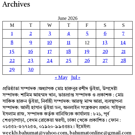
Archives
June 2026
M
T
W
T
F
S
S
1
2
3
4
5
6
7
12
8
9
10
11
13
14
15
16
17
18
19
20
21
22
23
24
25
26
27
28
29
30
« May
Jul »
প্রতিষ্ঠাতা সম্পাদক :অধ্যাপক মোঃ হারুনুর রশীদ ভূঁইয়া, উপদেষ্টা
সম্পাদক: শামিম আহম্মদ খান, ভারপ্রাপ্ত সম্পাদক ও প্রকাশক : মোঃ
সাকিক হারুন ভূঁইয়া, নির্বাহী সম্পাদক: আরজু মান্দ আরা, ব্যবস্থাপনা
সম্পাদক: আলী হাসান ভূঁইয়া ডন, অনলাইন সংস্ত্রকরণ প্রধান: সাইফুল
ইসলাম রাজ, সম্পাদক কর্তৃক বানিজ্যিক কার্যালয় : ৮২১, পূর্ব
শেওড়াপাড়া, বেগম রোকেয়া স্বরণী, ঢাকা থেকে প্রকাশিত। ফোন :
০১৫৫২-৩৬৭২৫৩, ০১৯২০-৯৯৫৫৪২। ইমেইল:
weekly.bahumat@yahoo.com, bahumatonline@gmail.com