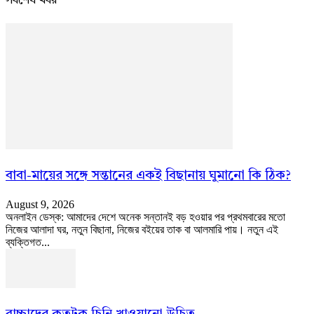
সর্বশেষ খবর
বাবা-মায়ের সঙ্গে সন্তানের একই বিছানায় ঘুমানো কি ঠিক?
August 9, 2026
অনলাইন ডেস্ক: আমাদের দেশে অনেক সন্তানই বড় হওয়ার পর প্রথমবারের মতো
নিজের আলাদা ঘর, নতুন বিছানা, নিজের বইয়ের তাক বা আলমারি পায়। নতুন এই
ব্যক্তিগত...
বাচ্চাদের কতটুকু চিনি খাওয়ানো উচিত