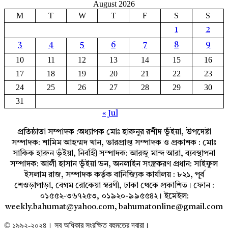
August 2026
M
T
W
T
F
S
S
1
2
3
4
5
6
7
8
9
10
11
12
13
14
15
16
17
18
19
20
21
22
23
24
25
26
27
28
29
30
31
« Jul
প্রতিষ্ঠাতা সম্পাদক :অধ্যাপক মোঃ হারুনুর রশীদ ভূঁইয়া, উপদেষ্টা
সম্পাদক: শামিম আহম্মদ খান, ভারপ্রাপ্ত সম্পাদক ও প্রকাশক : মোঃ
সাকিক হারুন ভূঁইয়া, নির্বাহী সম্পাদক: আরজু মান্দ আরা, ব্যবস্থাপনা
সম্পাদক: আলী হাসান ভূঁইয়া ডন, অনলাইন সংস্ত্রকরণ প্রধান: সাইফুল
ইসলাম রাজ, সম্পাদক কর্তৃক বানিজ্যিক কার্যালয় : ৮২১, পূর্ব
শেওড়াপাড়া, বেগম রোকেয়া স্বরণী, ঢাকা থেকে প্রকাশিত। ফোন :
০১৫৫২-৩৬৭২৫৩, ০১৯২০-৯৯৫৫৪২। ইমেইল:
weekly.bahumat@yahoo.com, bahumatonline@gmail.com
© ১৯৯২-২০২৪। সব অধিকার সংরক্ষিত বহুমতের দ্বারা।