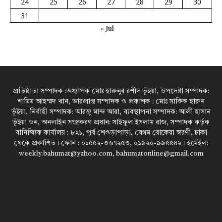
24
25
26
27
28
29
30
31
« Jul
প্রতিষ্ঠাতা সম্পাদক :অধ্যাপক মোঃ হারুনুর রশীদ ভূঁইয়া, উপদেষ্টা সম্পাদক:
শামিম আহম্মদ খান, ভারপ্রাপ্ত সম্পাদক ও প্রকাশক : মোঃ সাকিক হারুন
ভূঁইয়া, নির্বাহী সম্পাদক: আরজু মান্দ আরা, ব্যবস্থাপনা সম্পাদক: আলী হাসান
ভূঁইয়া ডন, অনলাইন সংস্ত্রকরণ প্রধান: সাইফুল ইসলাম রাজ, সম্পাদক কর্তৃক
বানিজ্যিক কার্যালয় : ৮২১, পূর্ব শেওড়াপাড়া, বেগম রোকেয়া স্বরণী, ঢাকা
থেকে প্রকাশিত। ফোন : ০১৫৫২-৩৬৭২৫৩, ০১৯২০-৯৯৫৫৪২। ইমেইল:
weekly.bahumat@yahoo.com, bahumatonline@gmail.com