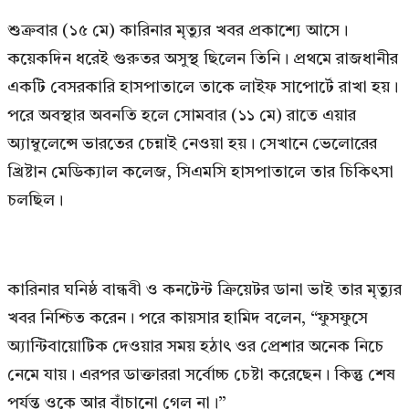
শুক্রবার (১৫ মে) কারিনার মৃত্যুর খবর প্রকাশ্যে আসে।
কয়েকদিন ধরেই গুরুতর অসুস্থ ছিলেন তিনি। প্রথমে রাজধানীর
একটি বেসরকারি হাসপাতালে তাকে লাইফ সাপোর্টে রাখা হয়।
পরে অবস্থার অবনতি হলে সোমবার (১১ মে) রাতে এয়ার
অ্যাম্বুলেন্সে ভারতের চেন্নাই নেওয়া হয়। সেখানে ভেলোরের
খ্রিষ্টান মেডিক্যাল কলেজ, সিএমসি হাসপাতালে তার চিকিৎসা
চলছিল।
কারিনার ঘনিষ্ঠ বান্ধবী ও কনটেন্ট ক্রিয়েটর ডানা ভাই তার মৃত্যুর
খবর নিশ্চিত করেন। পরে কায়সার হামিদ বলেন, “ফুসফুসে
অ্যান্টিবায়োটিক দেওয়ার সময় হঠাৎ ওর প্রেশার অনেক নিচে
নেমে যায়। এরপর ডাক্তাররা সর্বোচ্চ চেষ্টা করেছেন। কিন্তু শেষ
পর্যন্ত ওকে আর বাঁচানো গেল না।”