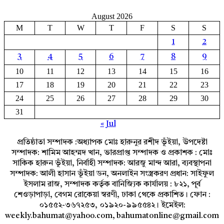
August 2026
M
T
W
T
F
S
S
1
2
3
4
5
6
7
8
9
10
11
12
13
14
15
16
17
18
19
20
21
22
23
24
25
26
27
28
29
30
31
« Jul
প্রতিষ্ঠাতা সম্পাদক :অধ্যাপক মোঃ হারুনুর রশীদ ভূঁইয়া, উপদেষ্টা
সম্পাদক: শামিম আহম্মদ খান, ভারপ্রাপ্ত সম্পাদক ও প্রকাশক : মোঃ
সাকিক হারুন ভূঁইয়া, নির্বাহী সম্পাদক: আরজু মান্দ আরা, ব্যবস্থাপনা
সম্পাদক: আলী হাসান ভূঁইয়া ডন, অনলাইন সংস্ত্রকরণ প্রধান: সাইফুল
ইসলাম রাজ, সম্পাদক কর্তৃক বানিজ্যিক কার্যালয় : ৮২১, পূর্ব
শেওড়াপাড়া, বেগম রোকেয়া স্বরণী, ঢাকা থেকে প্রকাশিত। ফোন :
০১৫৫২-৩৬৭২৫৩, ০১৯২০-৯৯৫৫৪২। ইমেইল:
weekly.bahumat@yahoo.com, bahumatonline@gmail.com