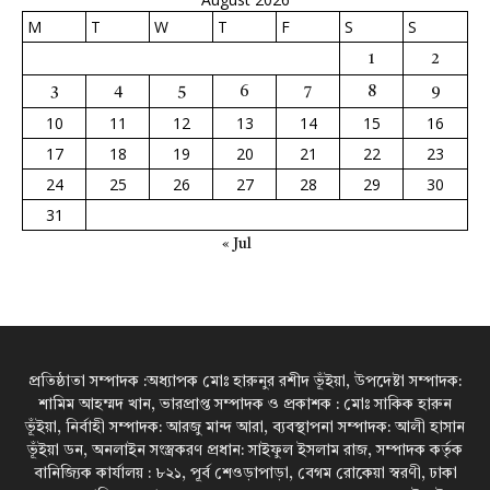
M
T
W
T
F
S
S
1
2
3
4
5
6
7
8
9
10
11
12
13
14
15
16
17
18
19
20
21
22
23
24
25
26
27
28
29
30
31
« Jul
প্রতিষ্ঠাতা সম্পাদক :অধ্যাপক মোঃ হারুনুর রশীদ ভূঁইয়া, উপদেষ্টা সম্পাদক:
শামিম আহম্মদ খান, ভারপ্রাপ্ত সম্পাদক ও প্রকাশক : মোঃ সাকিক হারুন
ভূঁইয়া, নির্বাহী সম্পাদক: আরজু মান্দ আরা, ব্যবস্থাপনা সম্পাদক: আলী হাসান
ভূঁইয়া ডন, অনলাইন সংস্ত্রকরণ প্রধান: সাইফুল ইসলাম রাজ, সম্পাদক কর্তৃক
বানিজ্যিক কার্যালয় : ৮২১, পূর্ব শেওড়াপাড়া, বেগম রোকেয়া স্বরণী, ঢাকা