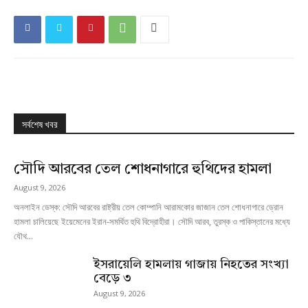
সর্বশেষ খবর
সৌদি আরবের তেল শোধনাগারে হুথিদের হামলা
August 9, 2026
অনলাইন ডেস্ক: সৌদি আরবের রাষ্ট্রীয় তেল কোম্পানি আরামকোর জাজান তেল শোধনাগারে ড্রোন
হামলা চালিয়েছে ইয়েমেনের ইরান-সমর্থিত হুথি বিদ্রোহীরা। সৌদি আরব, তুরস্ক ও পাকিস্তানের মধ্যে
যৌথ...
ইসরায়েলি হামলায় গাজায় নিহতের সংখ্যা
বেড়ে ৩
August 9, 2026