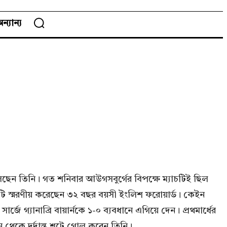
ন্যান্য
ফেলেছেন তিনি। গত শনিবার আউগসবুর্গের বিপক্ষে ম্যাচটিই ছিল
চটি স্মরণীয় করেছেন ৩২ বছর বয়সী ইংলিশ ফরোয়ার্ড। কেইন
জে গ্যানাব্রি বায়ার্নকে ১-০ ব্যবধানে এগিয়ে দেন। প্রথমার্ধের
ন থেকে দুর্দান্ত শটে গোল করেন তিনি।