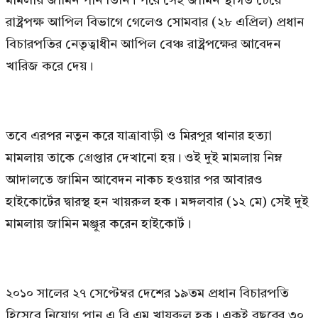
মামলায় জামিন পান তিনি। পরে সেই জামিন স্থগিত চেয়ে
রাষ্ট্রপক্ষ আপিল বিভাগে গেলেও সোমবার (২৮ এপ্রিল) প্রধান
বিচারপতির নেতৃত্বাধীন আপিল বেঞ্চ রাষ্ট্রপক্ষের আবেদন
খারিজ করে দেয়।
তবে এরপর নতুন করে যাত্রাবাড়ী ও মিরপুর থানার হত্যা
মামলায় তাকে গ্রেপ্তার দেখানো হয়। ওই দুই মামলায় নিম্ন
আদালতে জামিন আবেদন নাকচ হওয়ার পর আবারও
হাইকোর্টের দ্বারস্থ হন খায়রুল হক। মঙ্গলবার (১২ মে) সেই দুই
মামলায় জামিন মঞ্জুর করেন হাইকোর্ট।
২০১০ সালের ২৭ সেপ্টেম্বর দেশের ১৯তম প্রধান বিচারপতি
হিসেবে নিয়োগ পান এ বি এম খায়রুল হক। একই বছরের ৩০