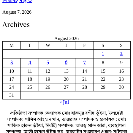
শিশুসহ দগ্ধ ৩
August 7, 2026
Archives
August 2026
M
T
W
T
F
S
S
1
2
8
9
3
4
5
6
7
10
11
12
13
14
15
16
17
18
19
20
21
22
23
24
25
26
27
28
29
30
31
« Jul
প্রতিষ্ঠাতা সম্পাদক :অধ্যাপক মোঃ হারুনুর রশীদ ভূঁইয়া, উপদেষ্টা
সম্পাদক: শামিম আহম্মদ খান, ভারপ্রাপ্ত সম্পাদক ও প্রকাশক : মোঃ
সাকিক হারুন ভূঁইয়া, নির্বাহী সম্পাদক: আরজু মান্দ আরা, ব্যবস্থাপনা
সম্পাদক: আলী হাসান ভূঁইয়া ডন, অনলাইন সংস্ত্রকরণ প্রধান: সাইফুল