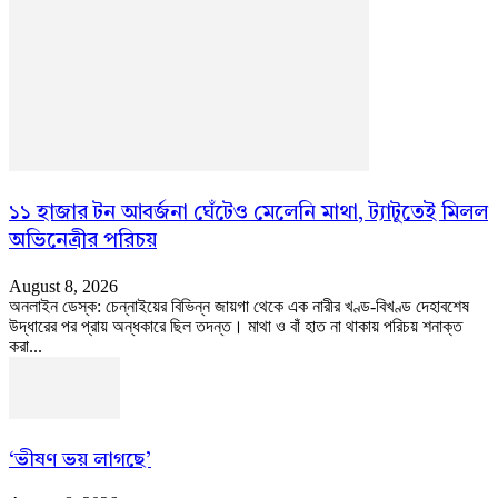
১১ হাজার টন আবর্জনা ঘেঁটেও মেলেনি মাথা, ট্যাটুতেই মিলল
অভিনেত্রীর পরিচয়
August 8, 2026
অনলাইন ডেস্ক: চেন্নাইয়ের বিভিন্ন জায়গা থেকে এক নারীর খণ্ড-বিখণ্ড দেহাবশেষ
উদ্ধারের পর প্রায় অন্ধকারে ছিল তদন্ত। মাথা ও বাঁ হাত না থাকায় পরিচয় শনাক্ত
করা...
‘ভীষণ ভয় লাগছে’