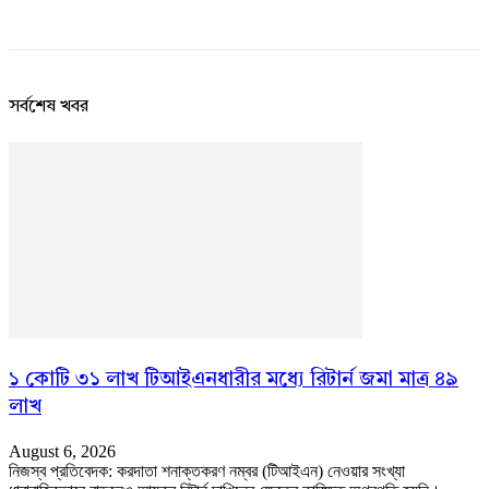
সর্বশেষ খবর
১ কোটি ৩১ লাখ টিআইএনধারীর মধ্যে রিটার্ন জমা মাত্র ৪৯
লাখ
August 6, 2026
নিজস্ব প্রতিবেদক: করদাতা শনাক্তকরণ নম্বর (টিআইএন) নেওয়ার সংখ্যা