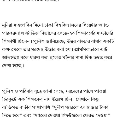
মুনিরা মাহজাবিন মিমো ঢাকা বিশ্ববিদ্যালয়ের থিয়েটার অ্যান্ড
পারফরম্যান্স স্টাডিজ বিভাগের ২০১৯-২০ শিক্ষাবর্ষের মাস্টার্সের
শিক্ষার্থী ছিলেন। পুলিশ জানিয়েছে, উত্তর বাড্ডার বাসার একটি
কক্ষ থেকে তার মরদেহ উদ্ধার করা হয়। প্রাথমিকভাবে এটি
আত্মহত্যা বলে ধারণা করা হলেও ঘটনার নানা দিক তদন্ত করে
দেখা হচ্ছে।
পুলিশ ও পরিবার সূত্রে জানা গেছে, মরদেহের পাশে পাওয়া
চিরকুটে এক শিক্ষকের নাম উল্লেখ ছিল। সেখানে কিছু
ব্যক্তিগত বার্তার পাশাপাশি “সুদীপ স্যারকে ৫০ হাজার টাকা
দিতে হবে” এবং “স্যারের দেওয়া গিফটগুলো ফেরত দেওয়া”