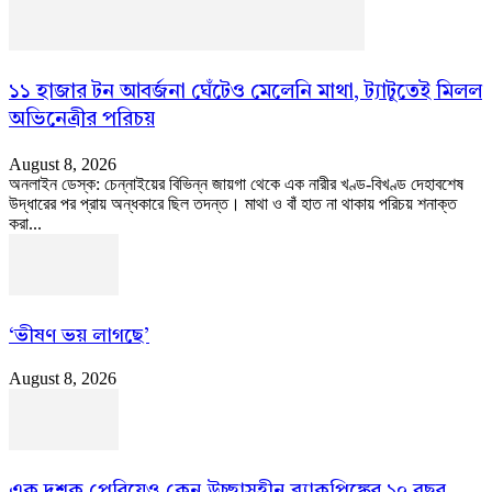
১১ হাজার টন আবর্জনা ঘেঁটেও মেলেনি মাথা, ট্যাটুতেই মিলল
অভিনেত্রীর পরিচয়
August 8, 2026
অনলাইন ডেস্ক: চেন্নাইয়ের বিভিন্ন জায়গা থেকে এক নারীর খণ্ড-বিখণ্ড দেহাবশেষ
উদ্ধারের পর প্রায় অন্ধকারে ছিল তদন্ত। মাথা ও বাঁ হাত না থাকায় পরিচয় শনাক্ত
করা...
‘ভীষণ ভয় লাগছে’
August 8, 2026
এক দশক পেরিয়েও কেন উচ্ছ্বাসহীন ব্ল্যাকপিঙ্কের ১০ বছর