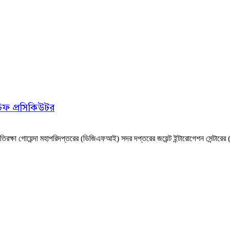
িফ প্রসিকিউটর
রতিরক্ষা গোয়েন্দা মহাপরিদপ্তরের (ডিজিএফআই) সদর দপ্তরের জয়েন্ট ইন্টারোগেশন সেন্টারে